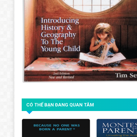
PHƯƠNG PHÁP GIÁO D
CHƯƠNG TRÌNH TƯ VẤ
CÁC CHƯƠNG TRÌNH SẮ
CÓ THỂ BẠN ĐANG QUAN TÂM