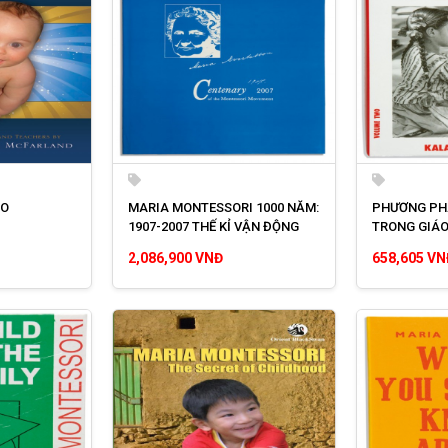
EO
MARIA MONTESSORI 1000 NĂM:
PHƯƠNG PH
1907-2007 THẾ KỈ VẬN ĐỘNG
TRONG GIÁO
CỦA PHƯƠNG PHÁP
2,086,900 VNĐ
658,605 VN
MONTESSORI