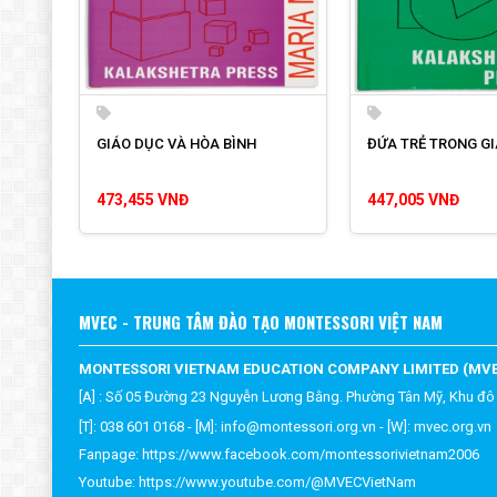
GIÁO DỤC VÀ HÒA BÌNH
ĐỨA TRẺ TRONG GI
473,455 VNĐ
447,005 VNĐ
MVEC - TRUNG TÂM ĐÀO TẠO MONTESSORI VIỆT NAM
MONTESSORI VIETNAM EDUCATION COMPANY LIMITED (MV
[A] : Số 05 Đường 23 Nguyễn Lương Bằng. Phường Tân Mỹ, Khu đô
[T]: 038 601 0168 - [M]:
info@montessori.org.vn
- [W]:
mvec.or
g.vn
Fanpage:
https://www.facebook.com/montessorivietnam2006
Youtube:
https://www.youtube.com/@MVECVietNam