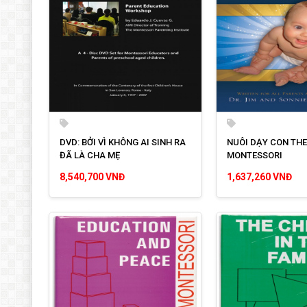
DVD: BỞI VÌ KHÔNG AI SINH RA
NUÔI DẠY CON TH
ĐÃ LÀ CHA MẸ
MONTESSORI
8,540,700 VNĐ
1,637,260 VNĐ