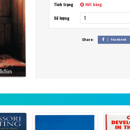
Tình trạng
Hết hàng
ỤC MONTESSORI
N MONTESSORI
Số lượng
P DIỄN RA
Share:
Facebook