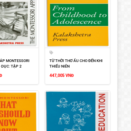
ÁP MONTESSORI
TỪ THỜI THƠ ẤU CHO ĐẾN KHI
 DỤC: TẬP 2
THIẾU NIÊN
Đ
447,005 VNĐ