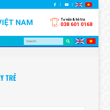
Tư vấn & hỗ trợ
VIỆT NAM
038 601 0168
Y TRẺ