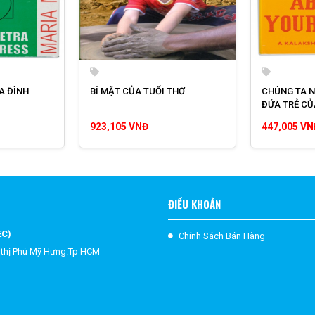
A ĐÌNH
BÍ MẬT CỦA TUỔI THƠ
CHÚNG TA N
ĐỨA TRẺ CỦ
923,105 VNĐ
447,005 VN
ĐIỀU KHOẢN
EC)
Chính Sách Bán Hàng
 thị Phú Mỹ Hưng.Tp HCM