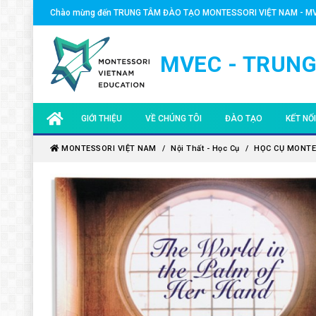
Chào mừng đến TRUNG TÂM ĐÀO TẠO MONTESSORI VIỆT NAM - M
MVEC - TRUNG
GIỚI THIỆU
VỀ CHÚNG TÔI
ĐÀO TẠO
KẾT NỐ
MVEC - TRUNG TÂM ĐÀO TẠO MONTESSORI VIỆT
CHUYÊN GIA
KHÓA MONTESSORI 0-3
HOẠT Đ
MONTESSORI VIỆT NAM
Nội Thất - Học Cụ
HỌC CỤ MONTE
NAM
ĐỐI TÁC TOÀN CẦU
KHÓA MONTESSORI 3-6
CHUYÊN 
HIỆP HỘI MONTESSORI AMI QUỐC TẾ
ĐỘI NGŨ MVEC
KHÓA MONTESSORI 6-1
NHÀ GIÁ
KHÓA MONTESSORI 12-
QUỸ KH
KHÓA QUẢN LÝ MONTE
HỌC BỔ
VĂN BẰNG MONTESSO