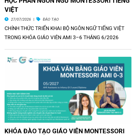
HỌC PHẦN NGÔN NGỮ MONTESSORI TIẾNG
VIỆT
27/07/2026
ĐÀO TẠO
CHÍNH THỨC TRIỂN KHAI BỘ NGÔN NGỮ TIẾNG VIỆT
TRONG KHÓA GIÁO VIÊN AMI 3–6 THÁNG 6/2026
KHÓA ĐÀO TẠO GIÁO VIÊN MONTESSORI