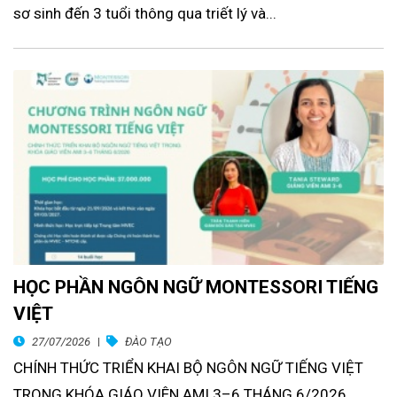
sơ sinh đến 3 tuổi thông qua triết lý và...
HỌC PHẦN NGÔN NGỮ MONTESSORI TIẾNG
VIỆT
27/07/2026
ĐÀO TẠO
CHÍNH THỨC TRIỂN KHAI BỘ NGÔN NGỮ TIẾNG VIỆT
TRONG KHÓA GIÁO VIÊN AMI 3–6 THÁNG 6/2026