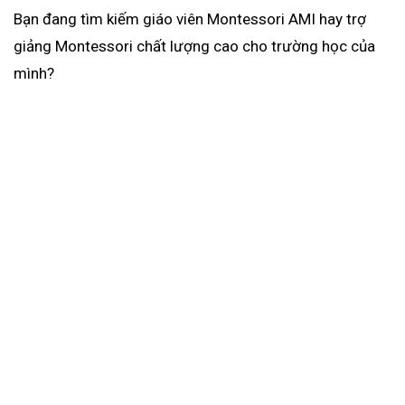
Bạn đang tìm kiếm giáo viên Montessori AMI hay trợ
giảng Montessori chất lượng cao cho trường học của
mình?
BÀI VIẾT NỔI BẬT
HÀNH TRÌNH TRẢI NGHIỆM
MONTESSORI – KẾT NỐI ĐAM MÊ GIÁO
DỤC
MVEC VÀ ECED CHUNG TAY PHÁT TRIỂN
THẾ HỆ GIÁO VIÊN MẦM NON TƯƠNG
LAI