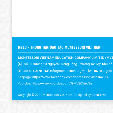
PHƯƠNG PHÁP GIÁO D
CHƯƠNG TRÌNH TƯ VẤ
CÁC CHƯƠNG TRÌNH SẮ
MVEC - TRUNG TÂM ĐÀO TẠO MONTESSORI VIỆT NAM
MONTESSORI VIETNAM EDUCATION COMPANY LIMITED (MV
[A] : Số 05 Đường 23 Nguyễn Lương Bằng. Phường Tân Mỹ, Khu đô
[T]: 038 601 0168 - [M]:
info@montessori.org.vn
- [W]:
mvec.or
g.vn
Fanpage:
https://www.facebook.com/montessorivietnam2006
Youtube:
https://www.youtube.com/@MVECVietNam
Copyright © 2024 Montessori Việt Nam.
Designed by iCreate.vn