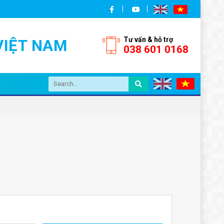
Tư vấn & hỗ trợ
VIỆT NAM
038 601 0168