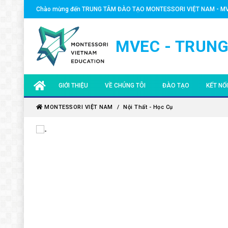
Chào mừng đến TRUNG TÂM ĐÀO TẠO MONTESSORI VIỆT NAM - M
MVEC - TRUNG
GIỚI THIỆU
VỀ CHÚNG TÔI
ĐÀO TẠO
KẾT NỐ
MVEC - TRUNG TÂM ĐÀO TẠO MONTESSORI VIỆT
CHUYÊN GIA
KHÓA MONTESSORI 0-3
HOẠT Đ
MONTESSORI VIỆT NAM
Nội Thất - Học Cụ
NAM
ĐỐI TÁC TOÀN CẦU
KHÓA MONTESSORI 3-6
CHUYÊN 
HIỆP HỘI MONTESSORI AMI QUỐC TẾ
ĐỘI NGŨ MVEC
KHÓA MONTESSORI 6-1
NHÀ GIÁ
KHÓA MONTESSORI 12-
QUỸ KH
KHÓA QUẢN LÝ MONTE
HỌC BỔ
VĂN BẰNG MONTESSO