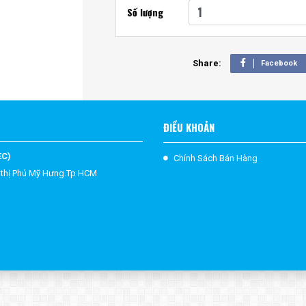
ỤC MONTESSORI
Số lượng
N MONTESSORI
Share:
Facebook
P DIỄN RA
ĐIỀU KHOẢN
EC)
Chính Sách Bán Hàng
 thị Phú Mỹ Hưng.Tp HCM