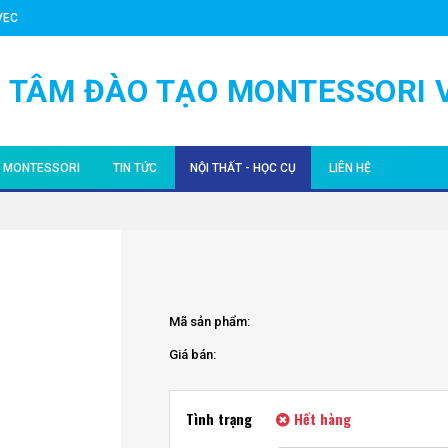
VEC
 TÂM ĐÀO TẠO MONTESSORI 
I MONTESSORI
TIN TỨC
NỘI THẤT - HỌC CỤ
LIÊN HỆ
 TUỔI
ỘNG MONTESSORI
SỰ KIỆN
NỘI THẤT MONTESSORI VIỆT NAM
 TUỔI
ĐỀ & CHIA SẺ VỀ GIÁO DỤC MONTESSORI
HÌNH ẢNH HOẠT ĐỘNG
HỌC CỤ MONTESSORI NHẬP KHẨU (0-3)
2 TUỔI
O MONTESSORI - TÌNH NGUYỆN VIÊN
VIDEO / CLIP
HỌC CỤ MONTESSORI NHẬP KHẨU (3-6)
Mã sản phẩm:
18 TUỔI
UYẾN HỌC MONTESSORI
BLOG
PHỤ KIỆN VIỆT NAM
Giá bán:
SSORI AMI
NG HT83
TUYỂN DỤNG / CƠ HỘI VIỆC LÀM
Tình trạng
Hết hàng
RI